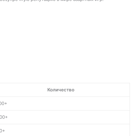
Количество
00+
00+
0+