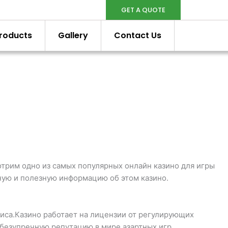
GET A QUOTE
roducts
Gallery
Contact Us
отрим одно из самых популярных онлайн казино для игры
ьную и полезную информацию об этом казино.
виса.Казино работает на лицензии от регулирующих
 безупречную репутацию в мире азартных игр.