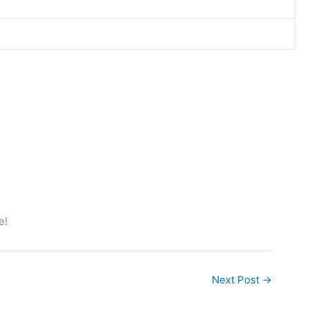
е!
Next Post
→