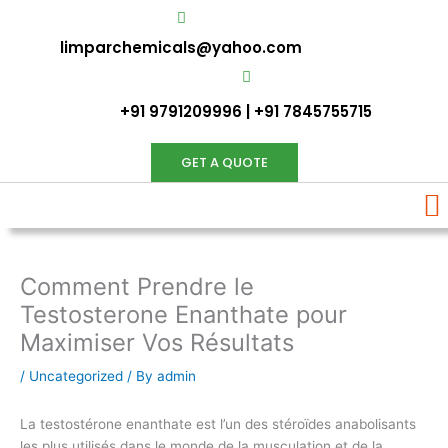
Skip
to
limparchemicals@yahoo.com
content
+91 9791209996 | +91 7845755715
GET A QUOTE
Comment Prendre le
Testosterone Enanthate pour
Maximiser Vos Résultats
/
Uncategorized
/ By
admin
La testostérone enanthate est l’un des stéroïdes anabolisants
les plus utilisés dans le monde de la musculation et de la