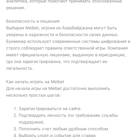
аналитика, которые помогают принимать обоснованные
решения.
Безопасность и лицензия
Выбирая Melbet, игроки из Азербайджана могут быть
уверены в надежности и безопасности своих данных.
Букмекер использует современные системы шифрования и
строго соблюдает правила ответственной игры. Компания
имеет официальную лицензию, выданную в юрисдикции,
где она зарегистрирована, что подтверждает ее
легальность.
Как начать играть на Melbet
Для начала игры на Melbet достаточно выполнить
несколько простых шагов:
Зарегистрироваться на сайте.
Подтвердить личность (по требованию службы
поддержки).
Пополнить счет любым удобным способом.
Выбрать спорт и событие для ставки.