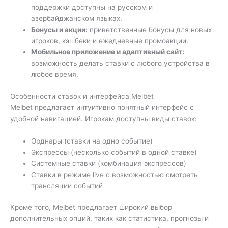
поддержки доступны на русском и
азербайджанском языках.
Бонусы и акции:
приветственные бонусы для новых
игроков, кэшбеки и ежедневные промоакции.
Мобильное приложение и адаптивный сайт:
возможность делать ставки с любого устройства в
любое время.
Особенности ставок и интерфейса Melbet
Melbet предлагает интуитивно понятный интерфейс с
удобной навигацией. Игрокам доступны виды ставок:
Орднары (ставки на одно событие)
Экспрессы (несколько событий в одной ставке)
Системные ставки (комбинация экспрессов)
Ставки в режиме live с возможностью смотреть
трансляции событий
Кроме того, Melbet предлагает широкий выбор
дополнительных опций, таких как статистика, прогнозы и