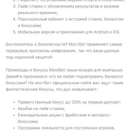
Лайв-ставки с обновлением результатов в режиме
реального времени;
Персональный кабинет с историей ставок, балансом
и бонусами;
Мобильная версия и приложения для Android и iOS.
Беспокоитесь о безопасности? Мостбет применяет самые
передовые протоколы шифрования, так что ваши данные
под надежной защитой.
Промокоды и бонусы MostBet: ваши козыри для выигрыша
Давайте признаемся: кто не любит подзаправить банкролл
бонусами? На мостбет официальном сайте вас ждут такие
фантастические бонусы, что дух захватывает:
Приветственный бонус до 125% на первый депозит;
Кешбэк на лайв-ставки;
Еженедельные акции с фрибетами и экспресс-
бонусами;
Программа лояльности для постоянных игроков.