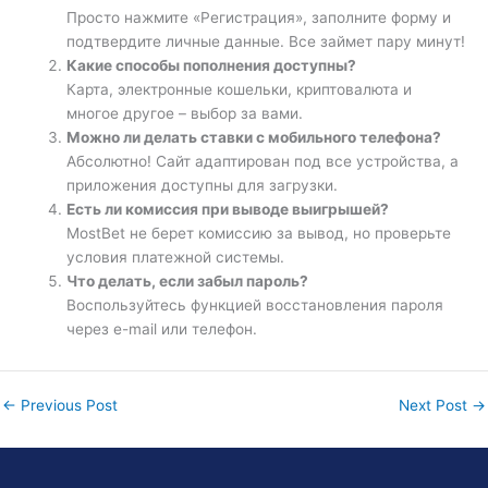
Просто нажмите «Регистрация», заполните форму и
подтвердите личные данные. Все займет пару минут!
Какие способы пополнения доступны?
Карта, электронные кошельки, криптовалюта и
многое другое – выбор за вами.
Можно ли делать ставки с мобильного телефона?
Абсолютно! Сайт адаптирован под все устройства, а
приложения доступны для загрузки.
Есть ли комиссия при выводе выигрышей?
MostBet не берет комиссию за вывод, но проверьте
условия платежной системы.
Что делать, если забыл пароль?
Воспользуйтесь функцией восстановления пароля
через e-mail или телефон.
←
Previous Post
Next Post
→