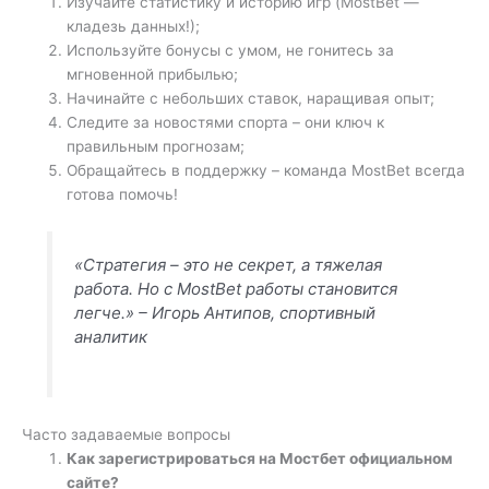
Изучайте статистику и историю игр (MostBet —
кладезь данных!);
Используйте бонусы с умом, не гонитесь за
мгновенной прибылью;
Начинайте с небольших ставок, наращивая опыт;
Следите за новостями спорта – они ключ к
правильным прогнозам;
Обращайтесь в поддержку – команда MostBet всегда
готова помочь!
«Стратегия – это не секрет, а тяжелая
работа. Но с MostBet работы становится
легче.» – Игорь Антипов, спортивный
аналитик
Часто задаваемые вопросы
Как зарегистрироваться на Мостбет официальном
сайте?