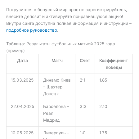
Погрузиться в бонусный мир просто: зарегистрируйтесь,
внесите депозит и активируйте понравившуюся акцию!
Внутри сайта доступна полная информация и инструкции –
подробное руководство
.
Таблица: Результаты футбольных матчей 2025 года
(пример)
Дата
Матч
Счет
Коэффициент
победы
15.03.2025
Динамо Киев
2:1
1.85
– Шахтер
Донецк
22.04.2025
Барселона –
3:3
2.10
Реал
Мадрид
10.05.2025
Ливерпуль –
1:0
1.75