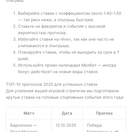
отыгрыш:
Выбирайте ставки с коэффициентом около 1.40–1.50
— так риск ниже, а отыгрыш быстрее;
Ставьте на фаворитов и события с высокой
вероятностью прогноза;
Избегайте ставки на «live», так как они часто не
учитываются в отыгрыше;
Планируйте ставки, чтобы не выходить за срок в 7
дней;
Используйте промо-календари Мелбет — иногда
бонус действует на новые виды ставок.
ТОП-10 прогнозов 2025 для успешных ставок
Для усиления вашей игровой стратегии мы подготовили
крутые ставки на топовые спортивные события этого года:
Матч
Дата
Прогноз
Барселона —
12.10.2025
Победа
Реал Мадрид
Барселоны с кф