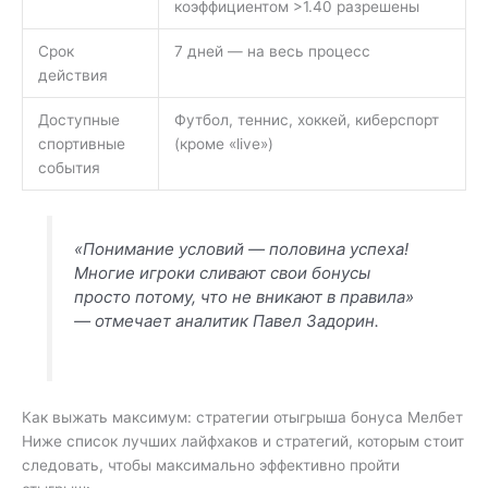
коэффициентом >1.40 разрешены
Срок
7 дней — на весь процесс
действия
Доступные
Футбол, теннис, хоккей, киберспорт
спортивные
(кроме «live»)
события
«Понимание условий — половина успеха!
Многие игроки сливают свои бонусы
просто потому, что не вникают в правила»
— отмечает аналитик Павел Задорин.
Как выжать максимум: стратегии отыгрыша бонуса Мелбет
Ниже список лучших лайфхаков и стратегий, которым стоит
следовать, чтобы максимально эффективно пройти