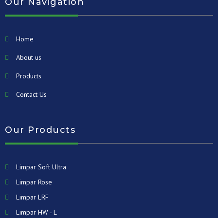
Our Navigation
Home
About us
Products
Contact Us
Our Products
Limpar Soft Ultra
Limpar Rose
Limpar LRF
Limpar HW - L