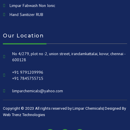
Limpar Fabwash Non Ionic
Hand Sanitizer RUB
Our Location
No 4/279, plot no :2, union street, irandamkattalai, kovur, chennai -
600128
+91 9791209996
+91 7845755715
limparchemicals@yahoo.com
Copyright © 2023 All rights reserved by Limpar Chemicals| Designed By
Web Trenz Technologies