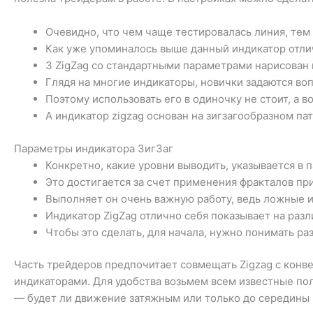
Очевидно, что чем чаще тестировалась линия, тем
Как уже упоминалось выше данный индикатор отлич
3 ZigZag со стандартными параметрами нарисован
Глядя на многие индикаторы, новички задаются во
Поэтому использовать его в одиночку не стоит, а в
А индикатор zigzag основан на зигзагообразном па
Параметры индикатора ЗигЗаг
Конкретно, какие уровни выводить, указывается в п
Это достигается за счет применения фракталов пр
Выполняет он очень важную работу, ведь ложные 
Индикатор ZigZag отлично себя показывает на разл
Чтобы это сделать, для начала, нужно понимать ра
Часть трейдеров предпочитает совмещать Zigzag с конве
индикаторами. Для удобства возьмем всем известные по
— будет ли движение затяжным или только до середины к