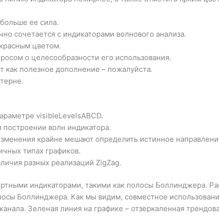
 больше ее сила.
но сочетается с индикаторами волнового анализа.
 красным цветом.
просом о целесообразности его использования.
от как полезное дополнение – пожалуйста.
ттерне.
араметре visibleLevelsABCD.
и построении волн индикатора.
изменения крайне мешают определить истинное направлени
ичных типах графиков.
зличия разных реализаций ZigZag.
ртными индикаторами, такими как полосы Боллинджера. Рас
лосы Боллинджера. Как мы видим, совместное использован
анала. Зеленая линия на графике – отзеркаленная трендов