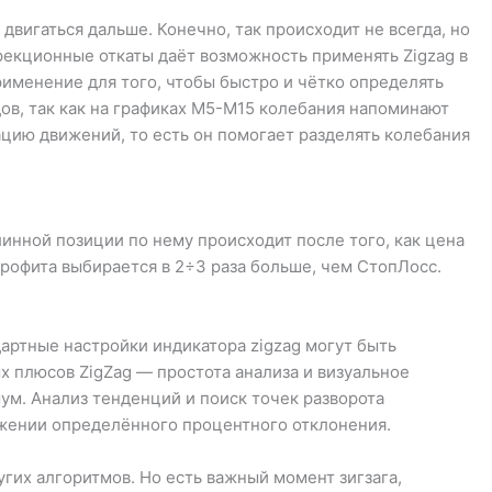
двигаться дальше. Конечно, так происходит не всегда, но
рекционные откаты даёт возможность применять Zigzag в
рименение для того, чтобы быстро и чётко определять
дов, так как на графиках М5-М15 колебания напоминают
ацию движений, то есть он помогает разделять колебания
инной позиции по нему происходит после того, как цена
Профита выбирается в 2÷3 раза больше, чем СтопЛосс.
артные настройки индикатора zigzag могут быть
х плюсов ZigZag — простота анализа и визуальное
м. Анализ тенденций и поиск точек разворота
ижении определённого процентного отклонения.
гих алгоритмов. Но есть важный момент зигзага,