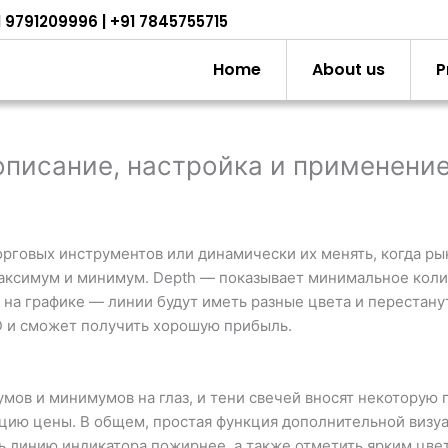
1 9791209996 | +91 7845755715
Home
About us
P
описание, настройка и применени
орговых инструментов или динамически их менять, когда р
ксимум и минимум. Depth — показывает минимальное колич
 на графике — линии будут иметь разные цвета и перестанут
 D и сможет получить хорошую прибыль.
в и минимумов на глаз, и тени свечей вносят некоторую п
цию цены. В общем, простая функция дополнительной визу
ь линию индикатора пожирнее, а также отметить ярким цвет