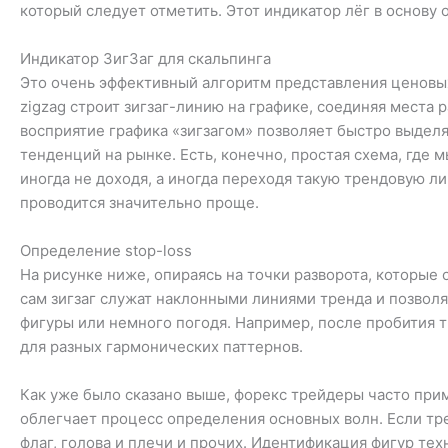
который следует отметить. Этот индикатор лёг в основу 
Индикатор ЗигЗаг для скальпинга
Это очень эффективный алгоритм представления ценовых
zigzag строит зигзаг-линию на графике, соединяя мест
восприятие графика «зигзагом» позволяет быстро выделя
тенденций на рынке. Есть, конечно, простая схема, где
иногда не доходя, а иногда переходя такую трендовую л
проводится значительно проще.
Определение stop-loss
На рисунке ниже, опираясь на точки разворота, которые
сам зигзаг служат наклонными линиями тренда и позволя
фигуры или немного погодя. Например, после пробития 
для разных гармонических паттернов.
Как уже было сказано выше, форекс трейдеры часто при
облегчает процесс определения основных волн. Если тре
флаг, голова и плечи и прочих. Идентификация фигур тех