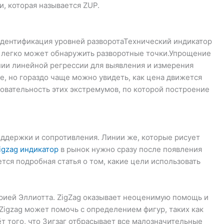
и, которая называется ZUP.
 Идентификация уровней разворотаТехнический индикатор
ер легко может обнаружить разворотные точки.Упрощение
инии линейной регрессии для выявления и измерения
е, но гораздо чаще можно увидеть, как цена движется
довательность этих экстремумов, по которой построение
оддержки и сопротивления. Линии же, которые рисует
igzag индикатор
в рынок нужно сразу после появления
ся подробная статья о том, какие цели использовать
орией Эллиотта. ZigZag оказывает неоценимую помощь и
Zigzag может помочь с определением фигур, таких как
ёт того, что Зигзаг отбрасывает все малозначительные