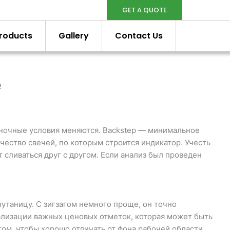
GET A QUOTE
roducts
Gallery
Contact Us
е
ыночные условия меняются. Backstep — минимальное
ество свечей, по которым строится индикатор. Учесть
 сливаться друг с другом. Если анализ был проведен
утаницу. С зигзагом немного проще, он точно
ализации важных ценовых отметок, которая может быть
ом, чтобы хорошо отличать от фона рабочей области.