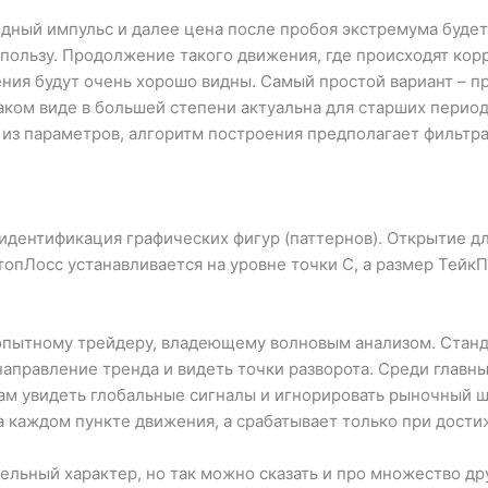
дный импульс и далее цена после пробоя экстремума будет 
 пользу. Продолжение такого движения, где происходят кор
жения будут очень хорошо видны. Самый простой вариант – п
 таком виде в большей степени актуальна для старших перио
о из параметров, алгоритм построения предполагает фильтр
дентификация графических фигур (паттернов). Открытие дл
СтопЛосс устанавливается на уровне точки C, а размер Тейк
 опытному трейдеру, владеющему волновым анализом. Станд
аправление тренда и видеть точки разворота. Среди главны
м увидеть глобальные сигналы и игнорировать рыночный шу
на каждом пункте движения, а срабатывает только при дост
ельный характер, но так можно сказать и про множество дру