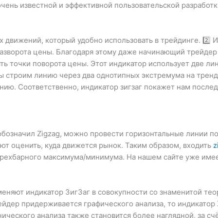
очень известной и эффективной пользовательской разработк
 движений, который удобно использовать в трейдинге. 2️⃣
а разворота цены. Благодаря этому даже начинающий трейд
ть точки поворота цены. Этот индикатор использует две л
 мы строим линию через два однотипных экстремума на тренд
инию. Соответственно, индикатор зигзаг покажет нам после
 обозначил Zigzag, можно провести горизонтальные линии п
ют оценить, куда движется рынок. Таким образом, входить
z
трехбарного максимума/минимума. На нашем сайте уже имеет
меняют индикатор ЗигЗаг в совокупности со знаменитой те
йдер придерживается графического анализа, то индикатор 
нического анализа также становится более наглядной, за сч