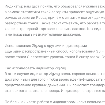
Индикатор нам даст понять, что образовался нужный захо
в рамках статистики такой алгоритм приносит ощутимую
рамках стратегии Росса, причём с зигзагом все эти дви
разворотные точки. Также стоит отметить, что работа в
хаос и о трендовой торговле говорить сложно. Как видн
и не показывать незначительные движения.
Использование Zigzag с другими индикаторами
Еще один распространенный способ использования ЗЗ – и
после точки C пересечет уровень точки B снизу вверх. 
Как использовать индикатор ZigZag
В этом случае индикатор zigzag очень хорошо помогает
достаточными для того, чтобы верно идентифицировать н
представление крупных движений. Он помогает трейдера
становится значительно проще. Индикатор не строится 
По большей части работа с индикатором носит вспомогат