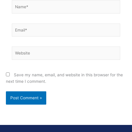
Name*
Email*
Website
Save my name, email, and website in this browser for the
next time I comment.